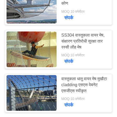
कोण
साइटमैप
MOQ:10 वर्गमीटर
संपर्क
103
गोपनीयता
नीति
एक्स केबल मेष दे
SS304 वास्तुकला वायर मेष,
संक्षारण प्रतिरोधी सुरक्षा तार
रस्सी लौह मेष
MOQ:10 वर्गमीटर
संपर्क
31
वास्तुकला धातु वायर मेष मुखौटा
ब्लैक ऑक्साइड वायर
cladding एसएस वेबनेट
एसजीएस स्वीकृत
रस्सी
MOQ:10 वर्गमीटर
संपर्क