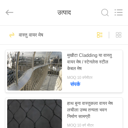
Yuntong
Metal
Wire
उत्पाद
Mesh
Co.,Ltd.
All
Rights
Reserved.
घर
204
वास्तु वायर मेष
वायर रस्सी मेष
उत्पादों
मुखौटा Cladding या वास्तु
वायर मेष / स्टेनलेस स्टील
हमारे
केबल मेष
बारे
MOQ:10 वर्गमीटर
संपर्क
में
146
कारखाना
हाथ बुना वास्तुकला वायर मेष
चिड़ियाघर वायर मेष
लचीला उच्च तन्यता भवन
भ्रमण
निर्माण सामग्री
MOQ:10 वर्ग मीटर