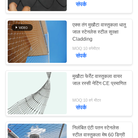
गुणवत्ता
संपर्क
नियंत्रण
एक्स तंग मुखौटा वास्तुकला धातु
155
जाल स्टेनलेस स्टील सुरक्षा
संपर्क
Cladding
बलस्ट्रेड केबल मेष
करें
MOQ:10 वर्गमीटर
संपर्क
समाचार
मुखौटा फेर्रेट वास्तुकला वायर
एक
जाल रस्सी नेटिंग CE प्रमाणित
119
उद्धरण
MOQ:10 वर्ग मीटर
की
संपर्क
एवियरी वायर नेटिंग
विनती
करे
निलंबित एंटी पतन स्टेनलेस
स्टील वास्तुकला मेष 60 डिग्री