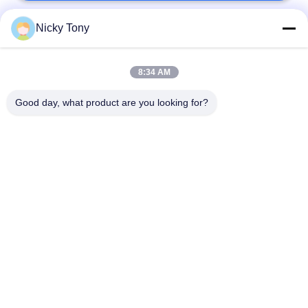
Nicky Tony
लोकप्रिय श्रेणियां
सभी
8:34 AM
वायर रस्सी मेष
चिड़ियाघर वायर मेष
Good day, what product are you looking for?
बलस्ट्रेड केबल मेष
एवियरी वायर नेटिंग
एक्स केबल मेष दे
ब्लैक ऑक्साइड वायर रस्सी
तार रस्सी संयंत्र ट्रेल्स
वास्तु वायर मेष
सदस्यता लें