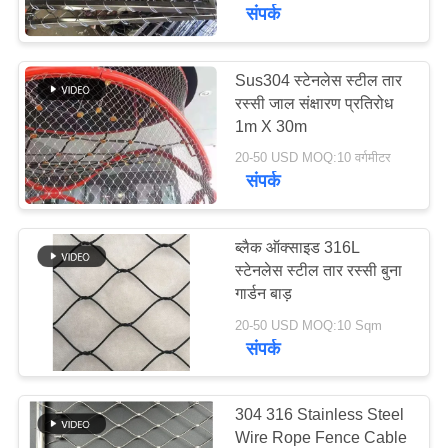
गुणवत्ता
संपर्क
नियंत्रण
Sus304 स्टेनलेस स्टील तार
रस्सी जाल संक्षारण प्रतिरोध
संपर्क
1m X 30m
करें
20-50 USD MOQ:10 वर्गमीटर
संपर्क
समाचार
ब्लैक ऑक्साइड 316L
एक
स्टेनलेस स्टील तार रस्सी बुना
गार्डन बाड़
उद्धरण
20-50 USD MOQ:10 Sqm
की
संपर्क
विनती
करे
304 316 Stainless Steel
Wire Rope Fence Cable