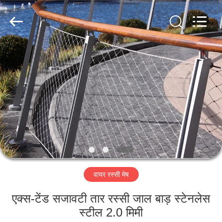
Yuntong
Metal
Wire
Mesh
Co.,Ltd.
All
Rights
Reserved.
घर
उत्पादों
हमारे
बारे
में
वायर रस्सी मेष
कारखाना
भ्रमण
एक्स-टेंड सजावटी तार रस्सी जाल बाड़ स्टेनलेस
स्टील 2.0 मिमी