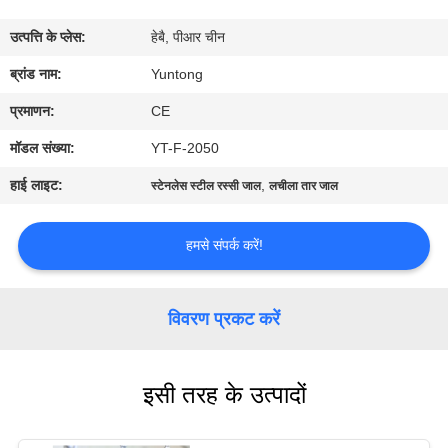
गुणवत्ता
उत्पत्ति के प्लेस:
हेबै, पीआर चीन
नियंत्रण
ब्रांड नाम:
Yuntong
संपर्क
प्रमाणन:
CE
करें
मॉडल संख्या:
YT-F-2050
हाई लाइट:
,
स्टेनलेस स्टील रस्सी जाल
लचीला तार जाल
समाचार
हमसे संपर्क करें!
एक
उद्धरण
विवरण प्रकट करें
की
विनती
इसी तरह के उत्पादों
करे