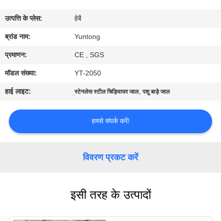
गुणवत्ता
उत्पत्ति के प्लेस:
हेबै
नियंत्रण
ब्रांड नाम:
Yuntong
संपर्क
प्रमाणन:
CE , SGS
करें
मॉडल संख्या:
YT-2050
हाई लाइट:
,
स्टेनलेस स्टील चिड़ियाघर जाल
पशु बाड़े जाल
समाचार
हमसे संपर्क करें!
एक
उद्धरण
विवरण प्रकट करें
की
विनती
इसी तरह के उत्पादों
करे