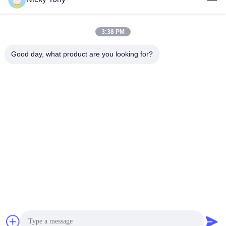
3:38 PM
लोकप्रिय श्रेणियां
सभी
Good day, what product are you looking for?
वायर रस्सी मेष
चिड़ियाघर वायर मेष
बलस्ट्रेड केबल मेष
एवियरी वायर नेटिंग
एक्स केबल मेष दे
ब्लैक ऑक्साइड वायर रस्सी
तार रस्सी संयंत्र ट्रेल्स
वास्तु वायर मेष
सदस्यता लें