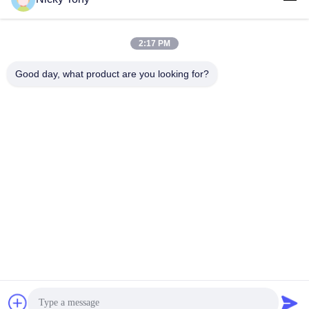
2:17 PM
लोकप्रिय श्रेणियां
सभी
Good day, what product are you looking for?
वायर रस्सी मेष
चिड़ियाघर वायर मेष
बलस्ट्रेड केबल मेष
एवियरी वायर नेटिंग
एक्स केबल मेष दे
ब्लैक ऑक्साइड वायर रस्सी
तार रस्सी संयंत्र ट्रेल्स
वास्तु वायर मेष
सदस्यता लें