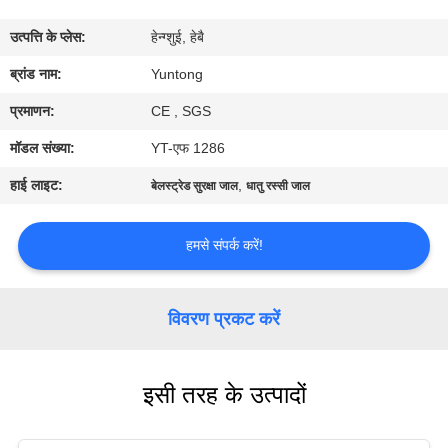
गुणवत्ता
उत्पत्ति के प्लेस:
हेन्ग्शुई, हेबै
नियंत्रण
ब्रांड नाम:
Yuntong
संपर्क
प्रमाणन:
CE , SGS
करें
मॉडल संख्या:
YT-एफ 1286
हाई लाइट:
,
बेलस्ट्रेड सुरक्षा जाल
धातु रस्सी जाल
समाचार
हमसे संपर्क करें!
एक
उद्धरण
विवरण प्रकट करें
की
विनती
इसी तरह के उत्पादों
करे