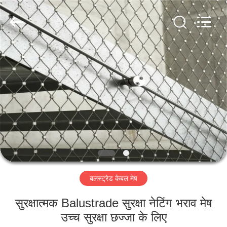
Yuntong
Metal
Wire
Mesh
Co.,Ltd.
All
Rights
Reserved.
घर
उत्पादों
हमारे
बारे
में
बलस्ट्रेड केबल मेष
कारखाना
भ्रमण
सुरक्षात्मक Balustrade सुरक्षा नेटिंग भराव मेष
उच्च सुरक्षा छज्जा के लिए