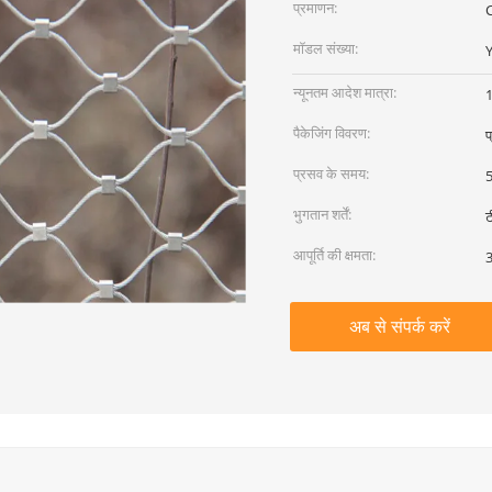
प्रमाणन:
C
मॉडल संख्या:
Y
न्यूनतम आदेश मात्रा:
1
पैकेजिंग विवरण:
प
प्रसव के समय:
5
भुगतान शर्तें:
ट
आपूर्ति की क्षमता:
3
अब से संपर्क करें