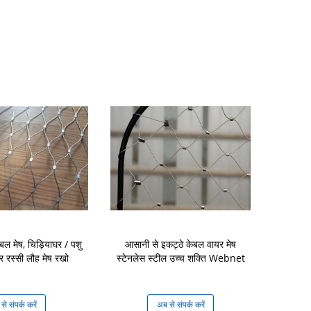
ेबल मेष, चिड़ियाघर / पशु
आसानी से इकट्ठे केबल वायर मेष
लौह वास्तुकला 
र रस्सी लौह मेष रखो
स्टेनलेस स्टील उच्च शक्ति Webnet
क
े संपर्क करें
अब से संपर्क करें
अब से