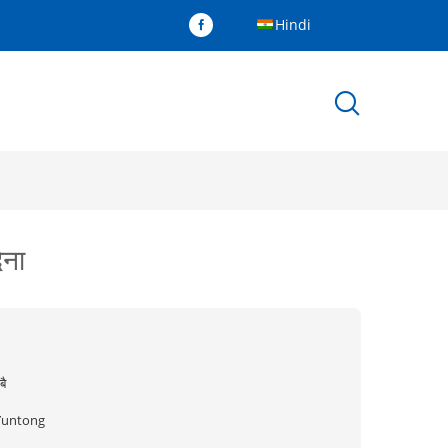
Hindi
ेना
बै
Yuntong