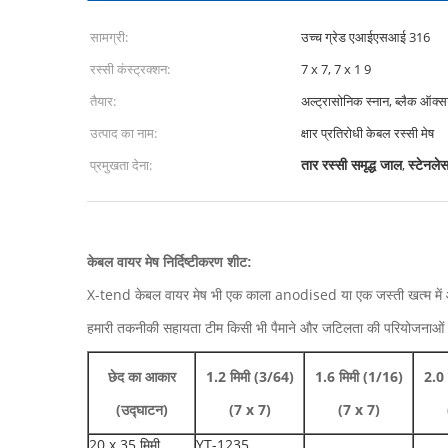
सामग्री:
उच्च ग्रेड एआईएसआई 316
रस्सी कंस्ट्रक्शन:
7 x 7, 7 x 1 9
तैयार:
अल्ट्रासोनिक स्नान, ब्लैक ऑक्
उत्पाद का नाम:
क्षार प्रतिरोधी केबल रस्सी मेष
तार रस्सी समृद्ध जाल
स्टेनले
प्रमुखता देना:
,
केबल वायर मेष निर्दिष्टीकरण शीट:
X-tend केबल वायर मेष भी एक काला anodised या एक जस्ती खत्म में आ
हमारी तकनीकी सहायता टीम किसी भी पैमाने और जटिलता की परियोजनाओं 
छेद का आकार
1.2 मिमी (3/64)
1.6 मिमी (1/16)
2.0 
(उद्घाटन)
(7 x 7)
(7 x 7)
20 x 35 मिमी
YT-1235