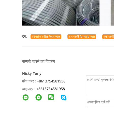
टैग:
स्टेनलेस स्टील केबल जाल
तार रस्सी ferrule जाल
बुना रस्स
सम्पर्क करने का विवरण
Nicky Tony
फ़ोन नंबर :
+8613754581958
व्हाट्सएप :
+
8613754581958