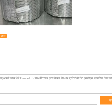
ी जाल
सं