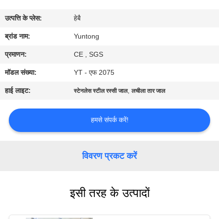
गुणवत्ता
उत्पत्ति के प्लेस:
हेबै
नियंत्रण
ब्रांड नाम:
Yuntong
संपर्क
प्रमाणन:
CE , SGS
करें
मॉडल संख्या:
YT - एफ 2075
हाई लाइट:
,
स्टेनलेस स्टील रस्सी जाल
लचीला तार जाल
समाचार
हमसे संपर्क करें!
एक
उद्धरण
विवरण प्रकट करें
की
विनती
इसी तरह के उत्पादों
करे