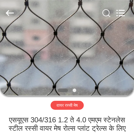
Yuntong
Metal
Wire
Mesh
Co.,Ltd.
All
Rights
Reserved.
घर
उत्पादों
हमारे
बारे
में
वायर रस्सी मेष
कारखाना
भ्रमण
एसयूएस 304/316 1.2 ते 4.0 एमएम स्टेनलेस
स्टील रस्सी वायर मेष रोल्स प्लांट ट्रेल्स के लिए