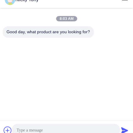
8:03 AM
लोकप्रिय श्रेणियां
सभी
Good day, what product are you looking for?
वायर रस्सी मेष
चिड़ियाघर वायर मेष
बलस्ट्रेड केबल मेष
एवियरी वायर नेटिंग
एक्स केबल मेष दे
ब्लैक ऑक्साइड वायर रस्सी
तार रस्सी संयंत्र ट्रेल्स
वास्तु वायर मेष
सदस्यता लें