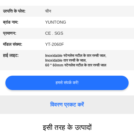
गुणवत्ता
उत्पत्ति के प्लेस:
चीन
नियंत्रण
ब्रांड नाम:
YUNTONG
संपर्क
प्रमाणन:
CE . SGS
करें
मॉडल संख्या:
YT-2060F
हाई लाइट:
,
Inoxidable स्टेनलेस स्टील के तार रस्सी जाल
,
समाचार
Inoxidable तार रस्सी के जाल
60 * 60mm स्टेनलेस स्टील के तार रस्सी जाल
एक
हमसे संपर्क करें!
उद्धरण
की
विवरण प्रकट करें
विनती
करे
इसी तरह के उत्पादों