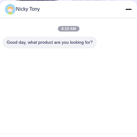
20-50 USD MOQ:1 वर्गमीटर
संपर्क
Nicky Tony
8:10 AM
लोकप्रिय श्रेणियां
सभी
Good day, what product are you looking for?
वायर रस्सी मेष
चिड़ियाघर वायर मेष
बलस्ट्रेड केबल मेष
एवियरी वायर नेटिंग
एक्स केबल मेष दे
ब्लैक ऑक्साइड वायर रस्सी
तार रस्सी संयंत्र ट्रेल्स
वास्तु वायर मेष