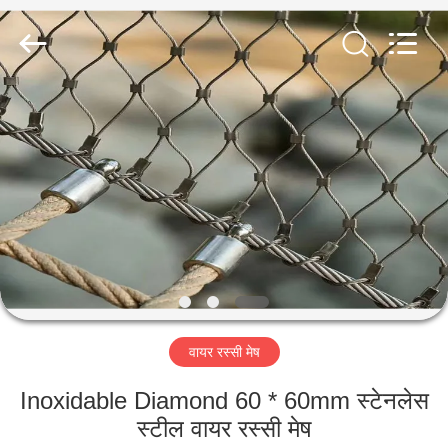
Yuntong
Metal
Wire
Mesh
Co.,Ltd.
All
Rights
Reserved.
घर
उत्पादों
हमारे
बारे
में
वायर रस्सी मेष
कारखाना
भ्रमण
Inoxidable Diamond 60 * 60mm स्टेनलेस
स्टील वायर रस्सी मेष