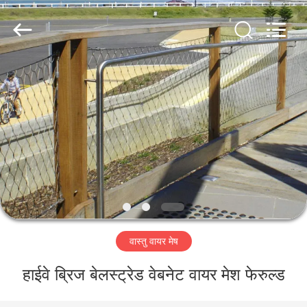
Yuntong
Metal
Wire
Mesh
Co.,Ltd.
All
Rights
Reserved.
घर
उत्पादों
हमारे
बारे
में
वास्तु वायर मेष
कारखाना
भ्रमण
हाईवे ब्रिज बेलस्ट्रेड वेबनेट वायर मेश फेरुल्ड