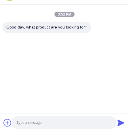
3:52 PM
लोकप्रिय श्रेणियां
सभी
Good day, what product are you looking for?
वायर रस्सी मेष
चिड़ियाघर वायर मेष
बलस्ट्रेड केबल मेष
एवियरी वायर नेटिंग
एक्स केबल मेष दे
ब्लैक ऑक्साइड वायर रस्सी
तार रस्सी संयंत्र ट्रेल्स
वास्तु वायर मेष
सदस्यता लें