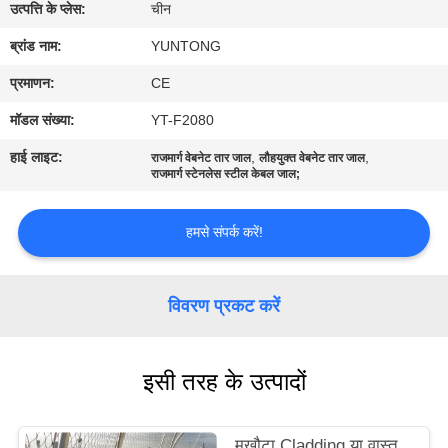
गुणवत्ता
उत्पत्ति के प्लेस:
चीन
नियंत्रण
ब्रांड नाम:
YUNTONG
प्रमाणन:
CE
संपर्क
मॉडल संख्या:
YT-F2080
करें
हाई लाइट:
,
,
राजमार्ग वेबनेट तार जाल
लौहयुक्त वेबनेट तार जाल
राजमार्ग स्टेनलेस स्टील केबल जाल;
समाचार
हमसे संपर्क करें!
एक
उद्धरण
विवरण प्रकट करें
की
विनती
इसी तरह के उत्पादों
करे
मुखौटा Cladding या वास्तु