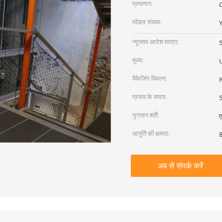
प्रमाणन:
मॉडल संख्या:
न्यूनतम आदेश मात्रा:
मूल्य:
पैकेजिंग विवरण:
ल
प्रसव के समय:
5
भुगतान शर्तें:
ए
आपूर्ति की क्षमता:
अब से संपर्क करें