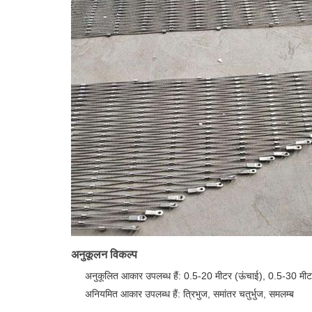
अनुकूलन विकल्प
अनुकूलित आकार उपलब्ध हैं: 0.5-20 मीटर (ऊंचाई), 0.5-30 मीट
अनियमित आकार उपलब्ध हैं: त्रिभुज, समांतर चतुर्भुज, समलम्ब