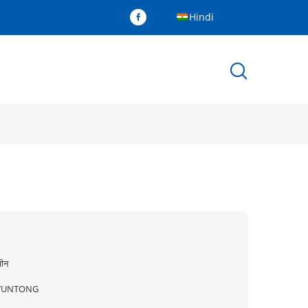
Hindi
ीन
YUNTONG