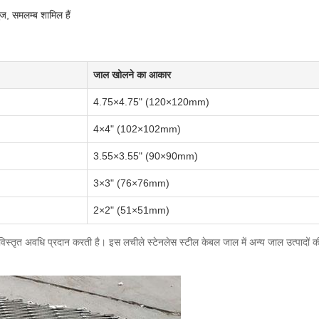
ुज, समलम्ब शामिल हैं
जाल खोलने का आकार
4.75×4.75" (120×120mm)
4×4" (102×102mm)
3.55×3.55" (90×90mm)
3×3" (76×76mm)
2×2" (51×51mm)
िस्तृत अवधि प्रदान करती है। इस लचीले स्टेनलेस स्टील केबल जाल में अन्य जाल उत्पादों की तुलन