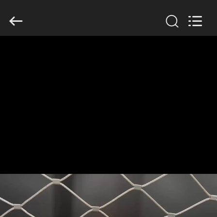
Yuntong
Metal
Wire
Mesh
Co.,Ltd.
All
Rights
Reserved.
घर
उत्पादों
हमारे
बारे
में
कारखाना
भ्रमण