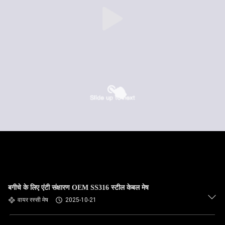
गुणवत्ता
नियंत्रण
संपर्क
करें
समाचार
एक
उद्धरण
की
विनती
बगीचे के लिए एंटी संक्षारण OEM SS316 स्टील केबल मेष
वायर रस्सी मेष
2025-10-21
करे