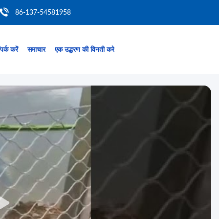
86-137-54581958
पर्क करें
समाचार
एक उद्धरण की विनती करे