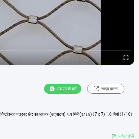
अब संपर्क करें
साझा करना
ाड़ निर्दिष्टीकरण पत्रक: छेद का आकार (उद्घाटन) १.२ मिमी(३/६४) (7 x 7) 1.6 मिमी (1/16)
संदेश छोड़ें