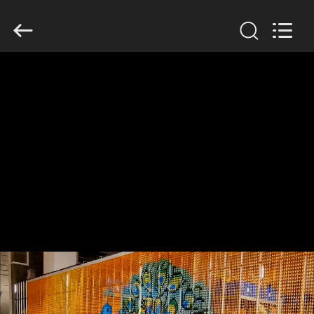
Yuntong
Metal
Wire
Mesh
Co.,Ltd.
All
Rights
Reserved.
घर
उत्पादों
हमारे
बारे
में
कारखाना
भ्रमण