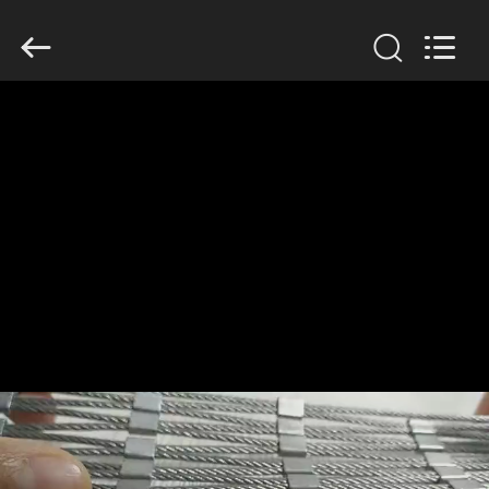
Yuntong
Metal
Wire
Mesh
Co.,Ltd.
All
Rights
Reserved.
घर
उत्पादों
हमारे
बारे
में
कारखाना
भ्रमण